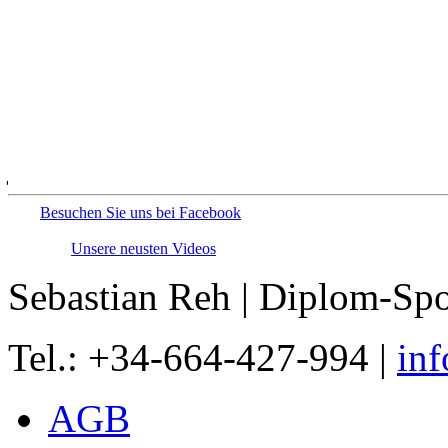
From China
My favorite fake sneaker on
levis beacuse it was unique 
jjboncodin
Besuchen Sie uns bei Facebook
Unsere neusten Videos
Sebastian Reh | Diplom-Spo
Tel.: +34-664-427-994 |
inf
AGB