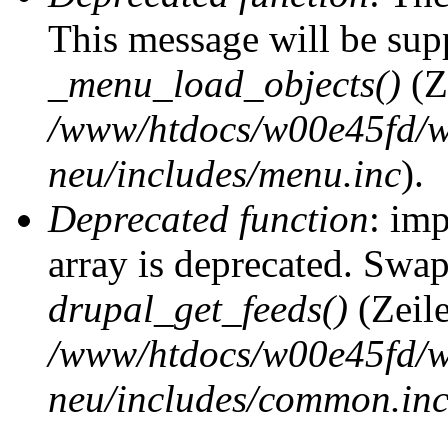
This message will be supp
_menu_load_objects()
(Z
/www/htdocs/w00e45fd/w
neu/includes/menu.inc
).
Deprecated function
: imp
array is deprecated. Swap
drupal_get_feeds()
(Zeil
/www/htdocs/w00e45fd/w
neu/includes/common.in